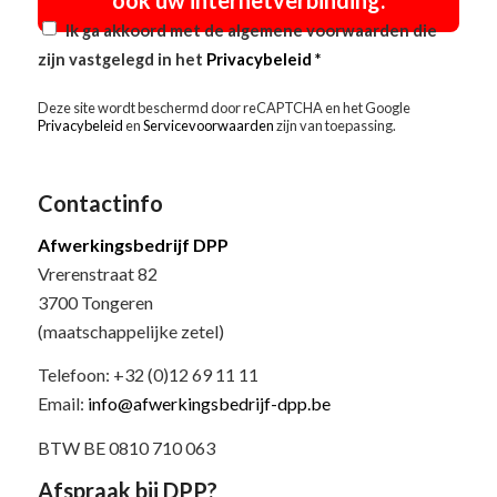
ook uw internetverbinding.
Ik ga akkoord met de algemene voorwaarden die
zijn vastgelegd in het
Privacybeleid
*
Deze site wordt beschermd door reCAPTCHA en het Google
Privacybeleid
en
Servicevoorwaarden
zijn van toepassing.
Contactinfo
Afwerkingsbedrijf DPP
Vrerenstraat 82
3700 Tongeren
(maatschappelijke zetel)
Telefoon: +32 (0)12 69 11 11
Email:
info@afwerkingsbedrijf-dpp.be
BTW BE 0810 710 063
Afspraak bij DPP?