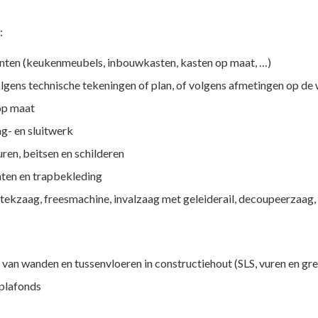
:
nten (keukenmeubels, inbouwkasten, kasten op maat, …)
ens technische tekeningen of plan, of volgens afmetingen op de 
 op maat
ng- en sluitwerk
ren, beitsen en schilderen
inten en trapbekleding
ekzaag, freesmachine, invalzaag met geleiderail, decoupeerzaag, 
van wanden en tussenvloeren in constructiehout (SLS, vuren en gr
plafonds