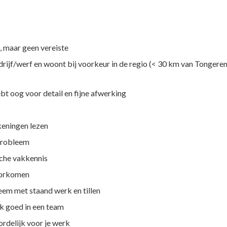
t, maar geen vereiste
rijf/werf en woont bij voorkeur in de regio (< 30 km van Tongeren). 
t oog voor detail en fijne afwerking
keningen lezen
 probleem
sche vakkennis
voorkomen
eem met staand werk en tillen
ok goed in een team
ordelijk voor je werk