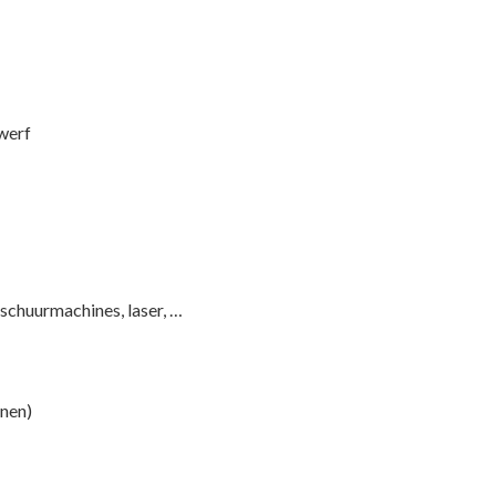
werf
schuurmachines, laser, …
enen)