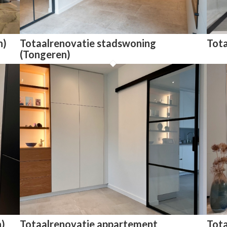
n)
Totaalrenovatie stadswoning
Tota
(Tongeren)
n)
Totaalrenovatie appartement
Tota