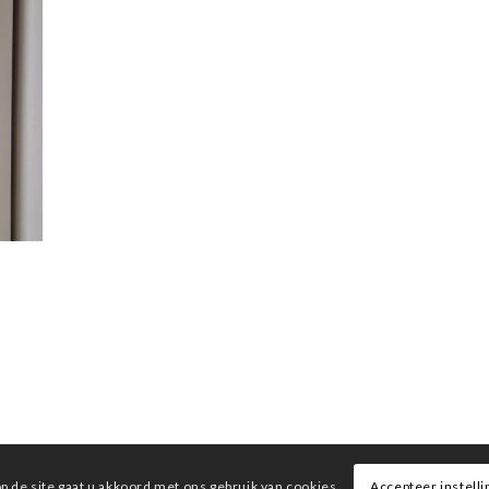
p de site gaat u akkoord met ons gebruik van cookies.
Accepteer instell