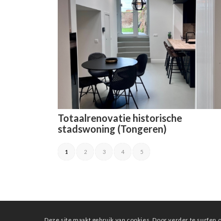
Totaalrenovatie historische
stadswoning (Tongeren)
1
2
3
4
5
Deze site maakt gebruik van cookies. Door verder te surfen o