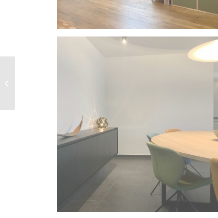
Buitenschilderwerken
historisch pand (Vaals
NL)