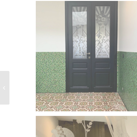
Nieuwbouw
appartement (Diets-
Heur)